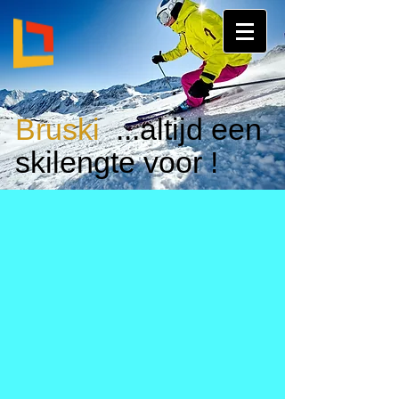
Bruski
...altijd een
skilengte voor !