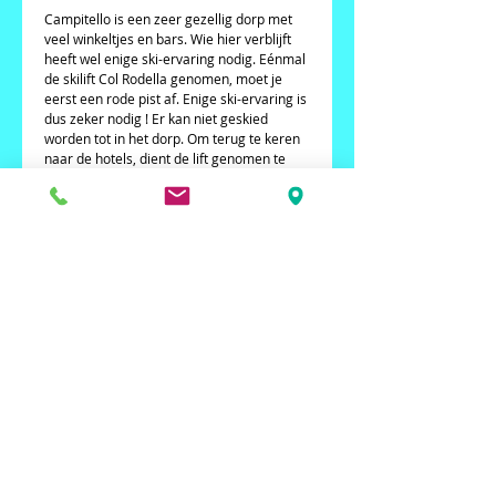
Campitello is een zeer gezellig dorp met 
veel winkeltjes en bars. Wie hier verblijft 
heeft wel enige ski-ervaring nodig. Eénmal 
de skilift Col Rodella genomen, moet je 
eerst een rode pist af. Enige ski-ervaring is 
dus zeker nodig ! Er kan niet geskied 
worden tot in het dorp. Om terug te keren 
naar de hotels, dient de lift genomen te 
worden !   
De beroemde “Sella Ronda”, is een 
skirondvaart om het Sellagebergte langs 
de dorpen Wolkenstein, Corvara, Arabba 
en Canazei. Deze skitocht is de meest 
bekende ski-excursie van de Dolomieten. 
Het is een relatief makkelijke excursie: het 
totale traject is ongeveer 40 km en kan 
rustig in een dag worden volbracht door 
een gemiddeld geoefende skiër. 
Details
Hotel Grohmann ligt in het centrum van