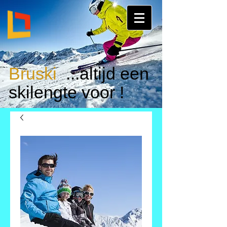
Bruski
...altijd een
skilengte voor !