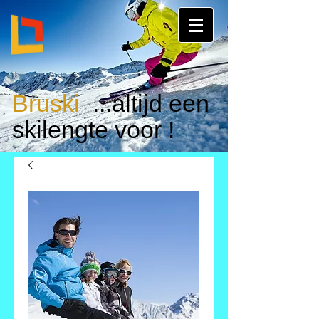
Bruski
...altijd een
skilengte voor !