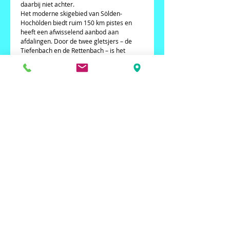
daarbij niet achter. 
Het moderne skigebied van Sölden-
Hochölden biedt ruim 150 km pistes en 
heeft een afwisselend aanbod aan 
afdalingen. Door de twee gletsjers – de 
Tiefenbach en de Rettenbach – is het 
seizoen in Sölden lang en sneeuwzeker. 
Beginners kunnen prima uit de voeten op 
de Giggijoch en de beide gletsjers. Voor de 
gevorderden liggen er een drietal 
uitdagende pistes op de Gaislachkogel, 
waarbij een hoogteverschil van 1700 
meter overbrugt wordt. Ook de “Wilde 
Abfahrt” is een echte “benentrainer” voor 
ervaren wintersporters.
Details
Het hotel Soelderhof*** ligt in het gezellig
centrum van solden, vlakbij het
sportcomplex. Over de voetgangersbrug
vlak voor het hotel sta je in enkele minuten
bij de kabelbaan Giggijochbahn en apres-
skibars. het hotel heeft een sparuimte en