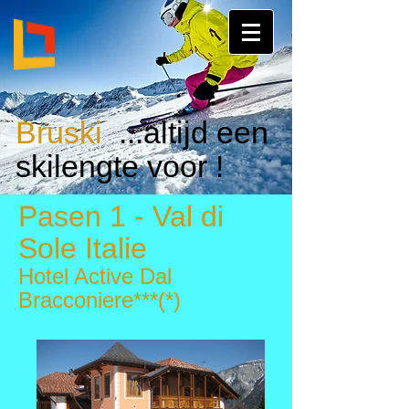
Bruski
...altijd een
skilengte voor !
Pasen 1 -
Val di
Sole
Italie
Hotel Active Dal
Bracconiere***(*)