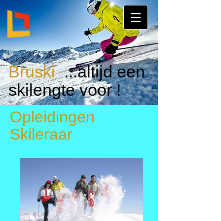
Bruski
...altijd een
skilengte voor !
Opleidingen
Skileraar